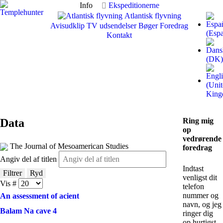
Info
Ekspeditionerne
Atlantisk flyvning
Avisudklip
TV udsendelser
Bøger
Foredrag
Kontakt
Data
Ring mig
op
vedrørende
The Journal of Mesoamerican Studies
foredrag
Angiv del af titlen
Indtast
Filtrer
Ryd
venligst dit
Vis #
telefon
nummer og
An assessment of acient
navn, og jeg
Balam Na cave 4
ringer dig
op hurtigst