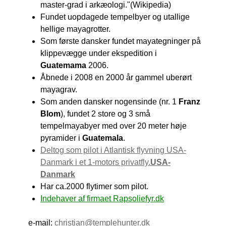
master-grad i arkæologi."(Wikipedia)
Fundet uopdagede tempelbyer og utallige
hellige mayagrotter.
Som første dansker fundet mayategninger på
klippevægge under ekspedition i
Guatemama
2006.
Åbnede i 2008 en 2000 år gammel uberørt
mayagrav.
Som anden dansker nogensinde (nr. 1
Franz
Blom
), fundet 2 store og 3 små
tempelmayabyer med over 20 meter høje
pyramider i
Guatemala
.
Deltog som pilot i Atlantisk flyvning USA-
Danmark i et 1-motors privatfly.
USA-
Danmark
Har ca.2000 flytimer som pilot.
Indehaver af firmaet Rapsoliefyr.dk
e-mail:
christian@templehunter.dk