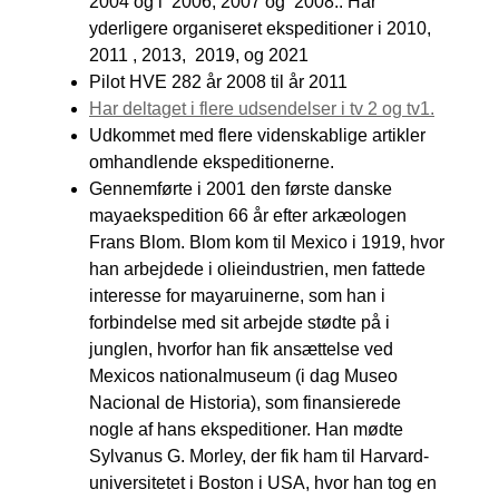
2004 og i 2006, 2007 og 2008.. Har
yderligere organiseret ekspeditioner i 2010,
2011 , 2013, 2019, og 2021
Pilot HVE 282 år 2008 til år 2011
Har deltaget i flere udsendelser i tv 2 og tv1.
Udkommet med flere videnskablige artikler
omhandlende ekspeditionerne.
Gennemførte i 2001 den første danske
mayaekspedition 66 år efter arkæologen
Frans Blom. Blom kom til Mexico i 1919, hvor
han arbejdede i olieindustrien, men fattede
interesse for mayaruinerne, som han i
forbindelse med sit arbejde stødte på i
junglen, hvorfor han fik ansættelse ved
Mexicos nationalmuseum (i dag Museo
Nacional de Historia), som finansierede
nogle af hans ekspeditioner. Han mødte
Sylvanus G. Morley, der fik ham til Harvard-
universitetet i Boston i USA, hvor han tog en