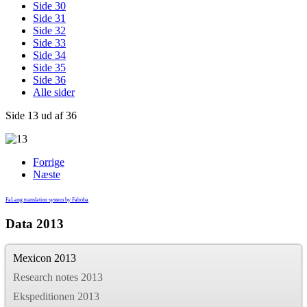
Side 30
Side 31
Side 32
Side 33
Side 34
Side 35
Side 36
Alle sider
Side 13 ud af 36
Forrige
Næste
FaLang translation system by Faboba
Data 2013
Mexicon 2013
Research notes 2013
Ekspeditionen 2013