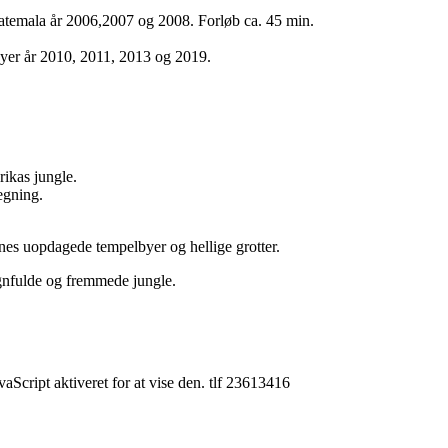
atemala år 2006,2007 og 2008. Forløb ca. 45 min.
yer år 2010, 2011, 2013 og 2019.
ikas jungle.
egning.
nes uopdagede tempelbyer og hellige grotter.
nfulde og fremmede jungle.
Script aktiveret for at vise den.
tlf 23613416