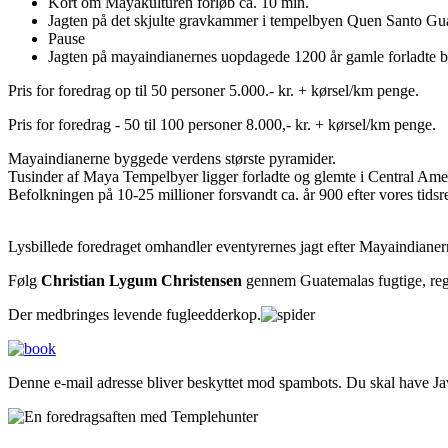
Kort om Mayakulturen forløb ca. 10 min.
Jagten på det skjulte gravkammer i tempelbyen Quen Santo Gu
Pause
Jagten på mayaindianernes uopdagede 1200 år gamle forladte b
Pris for foredrag op til 50 personer 5.000.- kr. + kørsel/km penge.
Pris for foredrag - 50 til 100 personer 8.000,- kr. + kørsel/km penge.
Mayaindianerne byggede verdens største pyramider.
Tusinder af Maya Tempelbyer ligger forladte og glemte i Central Amer
Befolkningen på 10-25 millioner forsvandt ca. år 900 efter vores tidsr
Lysbillede foredraget omhandler eventyrernes jagt efter Mayaindianer
Følg
Christian Lygum Christensen
gennem Guatemalas fugtige, reg
Der medbringes levende fugleedderkop.
Denne e-mail adresse bliver beskyttet mod spambots. Du skal have Java