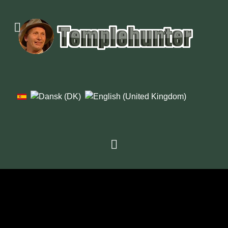
1976
1979
1982