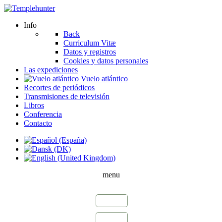
Info
Back
Curriculum Vitæ
Datos y registros
Cookies y datos personales
Las expediciones
Vuelo atlántico
Recortes de periódicos
Transmisiones de televisión
Libros
Conferencia
Contacto
menu
1976
1979