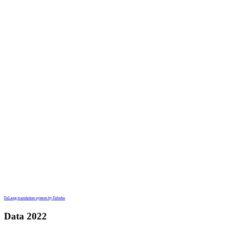
FaLang translation system by Faboba
Data 2022